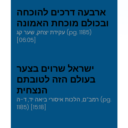
ארבעה דרכים להוכחה
ובכולם מוכחת האמונה
עקידת יצחק, שער קג (pg. 1185)
[06:05]
ישראל שרוים בצער
בעולם הזה לטובתם
הנצחית
רמב”ם, הלכות איסורי ביאה יד, ד-ה (pg.
1185) [15:18]