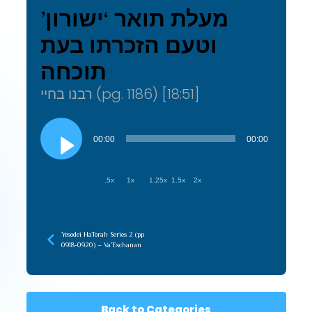
מעלת תואר ‘ישורון’
וטעם הזכרתו בעת
תוכחה
רבנו בחיי (pg. 1186) [18:51]
Audio
Player
00:00
00:00
.5x
1x
1.25x
1.5x
2x
Yesodei HaTorah Series 2 (pp
0918-0920) – Va’Eschanan
Back to Categories