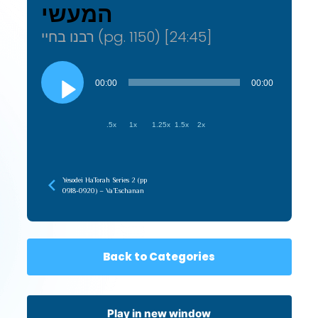
המעשי
רבנו בחיי (pg. 1150) [24:45]
Audio
Player
00:00
00:00
.5x
1x
1.25x
1.5x
2x
Yesodei HaTorah Series 2 (pp
0918-0920) – Va’Eschanan
Back to Categories
Play in new window