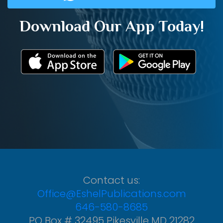
Download Our App Today!
Contact us:
Office@EshelPublications.com
646-580-8685
PO Box # 32495 Pikesville MD 21282