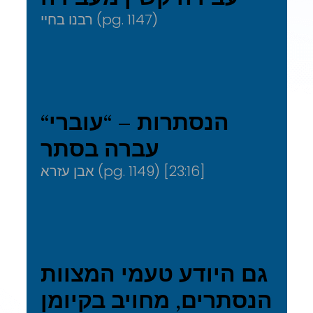
רבנו בחיי (pg. 1147)
“הנסתרות – “עוברי
עברה בסתר
אבן עזרא (pg. 1149) [23:16]
גם היודע טעמי המצוות
הנסתרים, מחויב בקיומן