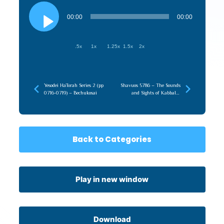
Audio
Player
00:00
00:00
.5x
1x
1.25x
1.5x
2x
Yesodei HaTorah Series 2 (pp
Shavuos 5786 – The Sounds
0716-0719) – Bechukosai
and Sights of Kabbalas
HaTorah
Back to Categories
Play in new window
Download