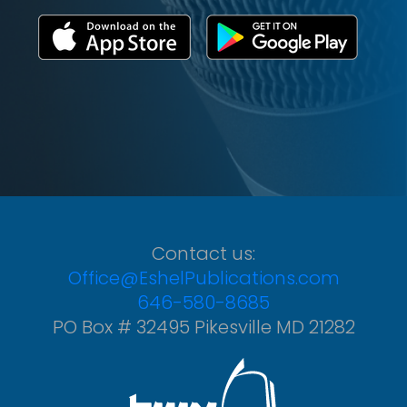
Contact us:
Office@EshelPublications.com
646-580-8685
PO Box # 32495 Pikesville MD 21282