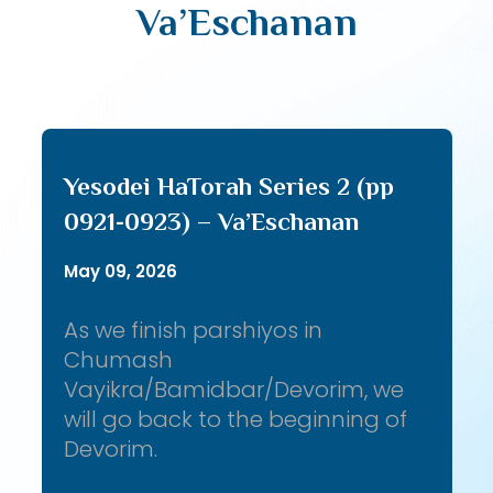
Va’Eschanan
Yesodei HaTorah Series 2 (pp
0921-0923) – Va’Eschanan
May 09, 2026
As we finish parshiyos in
Chumash
Vayikra/Bamidbar/Devorim, we
will go back to the beginning of
Devorim.